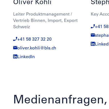
Oliver Kohli
Steph
Leiter Produktmanagement /
Key Acc
Vertrieb Binnen, Import, Export
+41 58
Schweiz
steph
+41 58 327 32 20
Linked
oliver.kohli@
bls.ch
LinkedIn
Medienanfragen,