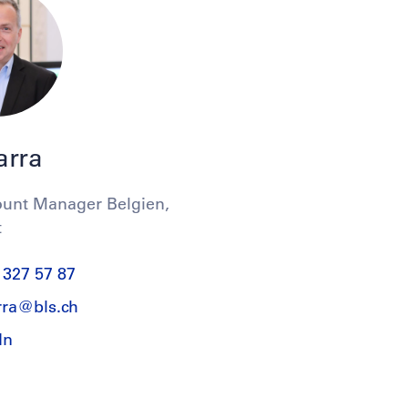
arra
unt Manager Belgien,
t
 327 57 87
rra@
bls.ch
In