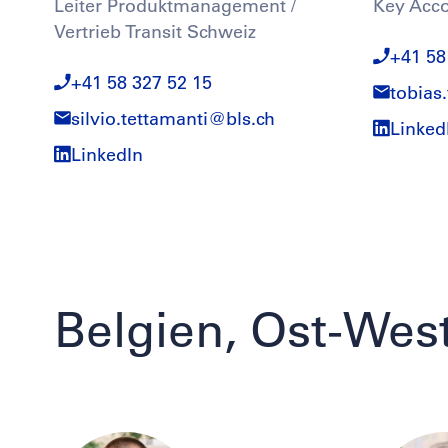
Leiter Produktmanagement /
Key Acc
Vertrieb Transit Schweiz
+41 58
+41 58 327 52 15
tobias
silvio.tettamanti@
bls.ch
Linked
LinkedIn
Belgien, Ost-Wes