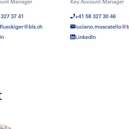
ount Manager
Key Account Manager
 327 37 41
+41 58 327 30 46
.flueckiger@
bls.ch
luciano.moscatello@
b
In
LinkedIn
t