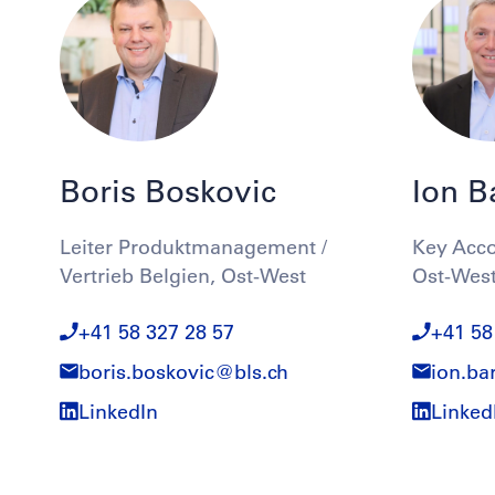
Boris Boskovic
Ion B
Leiter Produktmanagement /
Key Acco
Vertrieb Belgien, Ost-West
Ost-Wes
+41 58 327 28 57
+41 58
boris.boskovic@
bls.ch
ion.ba
LinkedIn
Linked