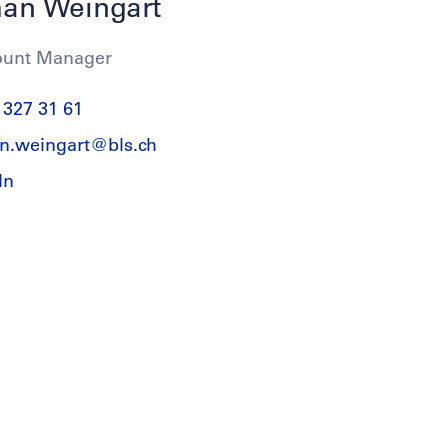
an Weingart
ount Manager
 327 31 61
an.weingart@
bls.ch
In