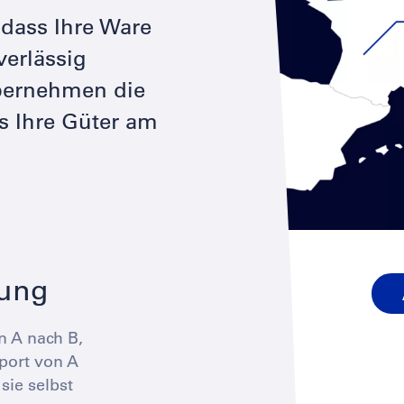
 dass Ihre Ware
verlässig
übernehmen die
s Ihre Güter am
ung
n A nach B,
port von A
sie selbst