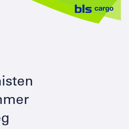
nisten
mmer
eg